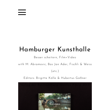
Hamburger Kunsthalle
Besser scheitern, Film+Video
with M. Abramovic, Bas Jan Ader, Fischli & Weiss
(etc.)
Editors: Brigitte Kölle & Hubertus Gaßner
Verlag der Buchhandlung Walther König, 2013