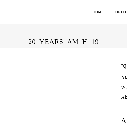
HOME
PORTF
20_YEARS_AM_H_19
N
AM
We
Ak
A