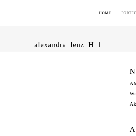
HOME
PORTF
alexandra_lenz_H_1
N
AM
We
Ak
A