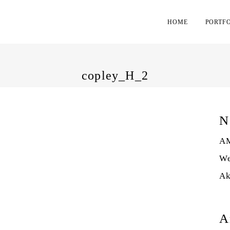
HOME
PORTF
copley_H_2
N
AM
We
Ak
A