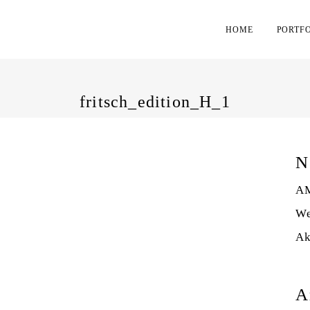
HOME
PORTF
fritsch_edition_H_1
N
AM
We
Ak
A