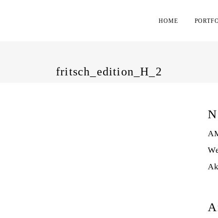
HOME
PORTF
fritsch_edition_H_2
N
AM
We
Ak
A