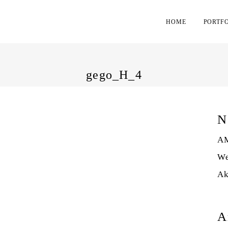
HOME
PORTF
gego_H_4
N
AM
We
Ak
A