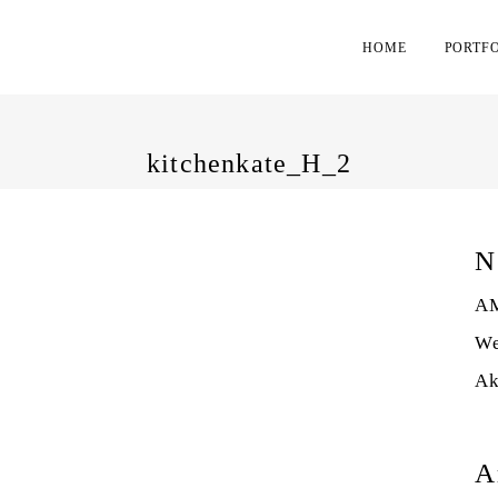
HOME
PORTF
kitchenkate_H_2
N
AM
We
Ak
A