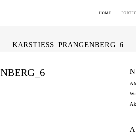
HOME
PORTF
KARSTIESS_PRANGENBERG_6
ENBERG_6
N
AM
We
Ak
A