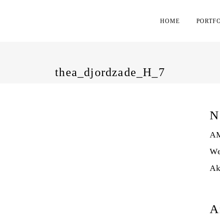
HOME
PORTF
thea_djordzade_H_7
N
AM
We
Ak
A